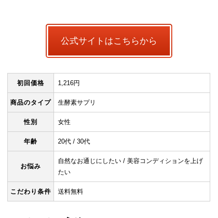
公式サイトはこちらから
初回価格
1,216円
商品のタイプ
生酵素サプリ
性別
女性
年齢
20代 / 30代
自然なお通じにしたい / 美容コンディションを上げ
お悩み
たい
こだわり条件
送料無料