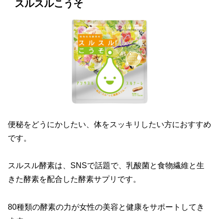
スルスルこうそ
便秘をどうにかしたい、体をスッキリしたい方におすすめ
です。
スルスル酵素は、SNSで話題で、乳酸菌と食物繊維と生
きた酵素を配合した酵素サプリです。
80種類の酵素の力が女性の美容と健康をサポートしてき