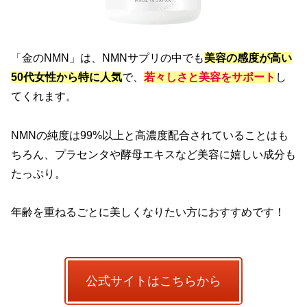
「金のNMN」は、NMNサプリの中でも
美容の感度が高い
50代女性から特に人気
で、
若々しさと美容をサポート
し
てくれます。
NMNの純度は99%以上と高濃度配合されていることはも
ちろん、プラセンタや酵母エキスなど美容に嬉しい成分も
たっぷり。
年齢を重ねるごとに美しくなりたい方におすすめです！
公式サイトはこちらから