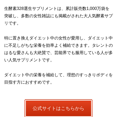
生酵素328選生サプリメントは、累計販売数1,000万袋を
突破し、多数の女性雑誌にも掲載がされた大人気酵素サプ
リです。
特に置き換えダイエット中の女性が愛用し、ダイエット中
に不足しがちな栄養を効率よく補給できます。タレントの
はるな愛さんも大絶賛で、芸能界でも服用している人が多
い人気サプリメントです。
ダイエット中の栄養を補給して、理想のすっきりボディを
目指す方におすすめです。
公式サイトはこちらから