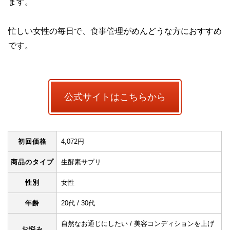
ます。
忙しい女性の毎日で、食事管理がめんどうな方におすすめ
です。
公式サイトはこちらから
初回価格
4,072円
商品のタイプ
生酵素サプリ
性別
女性
年齢
20代 / 30代
自然なお通じにしたい / 美容コンディションを上げ
お悩み