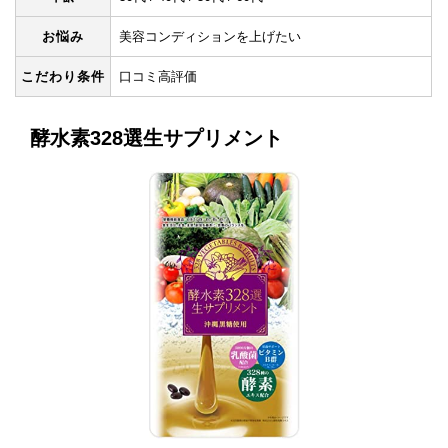
お悩み
美容コンディションを上げたい
こだわり条件
口コミ高評価
酵水素328選生サプリメント