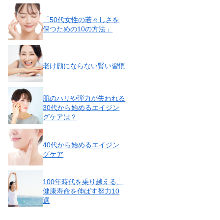
「50代女性の若々しさを
保つための10の方法」
老け顔にならない賢い習慣
肌のハリや弾力が失われる
30代から始めるエイジン
グケアは？
40代から始めるエイジン
グケア
100年時代を乗り越える、
健康寿命を伸ばす努力10
選